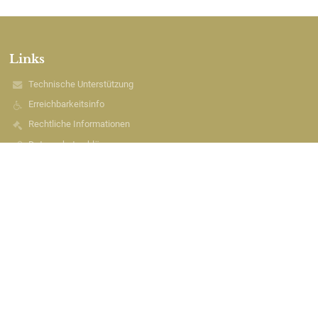
Links
Technische Unterstützung
Erreichbarkeitsinfo
Rechtliche Informationen
Datenschutzerklärung
Impressum
Sitemap
Kontakt
Kontakt
Grundschule Eggermühlen
grundschule-eggermuehlen@t-online.de
05462/9753
Schulstraße 12