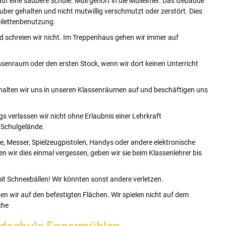
uf eine saubere Schule. Müll gehört in die Mülleimer. Das Gebäude
ber gehalten und nicht mutwillig verschmutzt oder zerstört. Dies
Toilettenbenutzung.
 schreien wir nicht. Im Treppenhaus gehen wir immer auf
assenraum oder den ersten Stock, wenn wir dort keinen Unterricht
alten wir uns in unseren Klassenräumen auf und beschäftigen uns
 verlassen wir nicht ohne Erlaubnis einer Lehrkraft
 Schulgelände.
e, Messer, Spielzeugpistolen, Handys oder andere elektronische
n wir dies einmal vergessen, geben wir sie beim Klassenlehrer bis
mit Schneebällen! Wir könnten sonst andere verletzen.
iben wir auf den befestigten Flächen. Wir spielen nicht auf dem
che