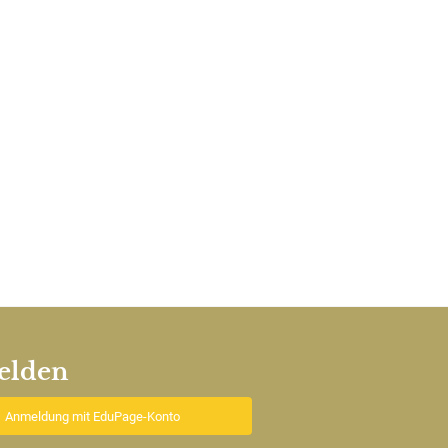
elden
Anmeldung mit EduPage-Konto