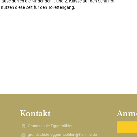
n Pause dürfen die Kinder der 1. und 2. Klasse auf den Schulhof
 nutzen diese Zeit für den Toilettengang.
Kontakt
Anm
Grundschule Eggermühlen
grundschule-eggermuehlen@t-online.de